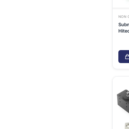
NON 
Subm
Hit