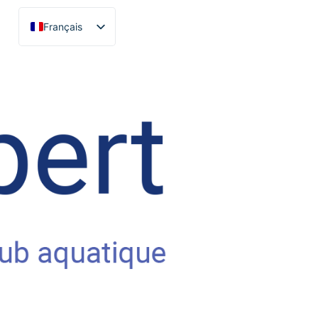
Français
English
Español
Català
Português
Italiano
Deutsch
Ελληνικά