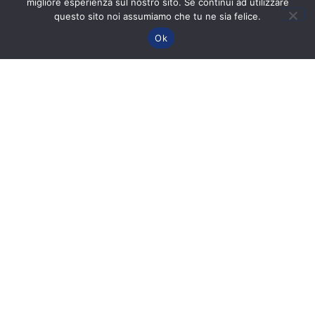
Check-list
migliore esperienza sul nostro sito. Se continui ad utilizzare
complète
questo sito noi assumiamo che tu ne sia felice.
avant la mise
Ok
à l’eau d’un
ROV
Lire la suite »
Inspection en
eau trouble :
comment les
ROV
permettent
d’inspecter
sans visibilité
?
Lire la suite »
©2017-2026 Copyright | ROV Expert | Tous droits réservés