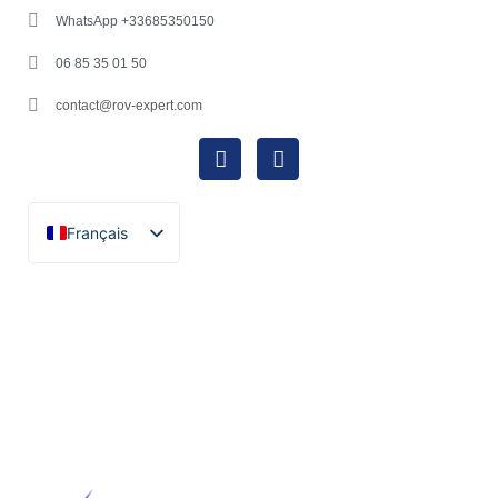
WhatsApp +33685350150
06 85 35 01 50
contact@rov-expert.com
Français
English
Español
Català
Português
Italiano
Deutsch
Ελληνικά