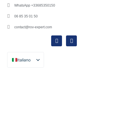
WhatsApp +33685350150
06 85 35 01 50
contact@rov-expert.com
Italiano
Français
English
Español
Català
Português
Deutsch
Ελληνικά