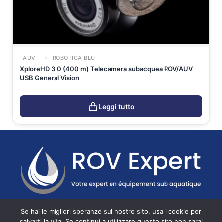
AUV
ROBOTICA BLU
XploreHD 3.0 (400 m) Telecamera subacquea ROV/AUV
USB General Vision
Leggi tutto
ROV Expert - Specialista in ROV, USV e sensori subacquei
Se hai le migliori speranze sul nostro sito, usa i cookie per
per ispezioni, batimetria e ricerca, in Francia, Spagna e
salvarti la vita. Se continui a utilizzare questo sito non sarai