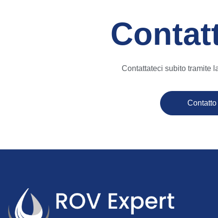
Contatt
Contattateci subito tramite l
Contatto