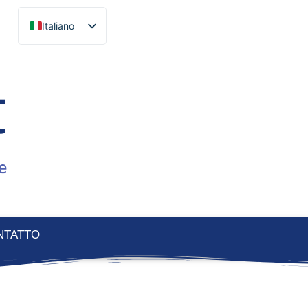
Italiano
Français
English
Español
Català
Português
Deutsch
Ελληνικά
NTATTO