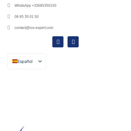
WhatsApp +33685350150
06 85 35 01 50
contact@rov-expert.com
Español
Français
English
Català
Português
Italiano
Deutsch
Ελληνικά