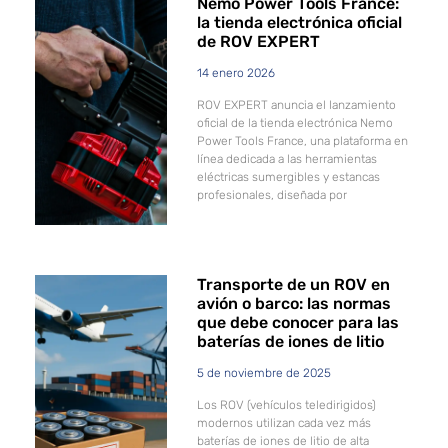
Nemo Power Tools France:
la tienda electrónica oficial
de ROV EXPERT
14 enero 2026
ROV EXPERT anuncia el lanzamiento
oficial de la tienda electrónica Nemo
Power Tools France, una plataforma en
línea dedicada a las herramientas
eléctricas sumergibles y estancas
profesionales, diseñada por
Transporte de un ROV en
avión o barco: las normas
que debe conocer para las
baterías de iones de litio
5 de noviembre de 2025
Los ROV (vehículos teledirigidos)
modernos utilizan cada vez más
baterías de iones de litio de alta