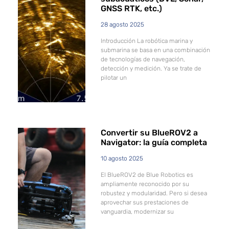
GNSS RTK, etc.)
28 agosto 2025
Introducción La robótica marina y
submarina se basa en una combinación
de tecnologías de navegación,
detección y medición. Ya se trate de
pilotar un
Convertir su BlueROV2 a
Navigator: la guía completa
10 agosto 2025
El BlueROV2 de Blue Robotics es
ampliamente reconocido por su
robustez y modularidad. Pero si desea
aprovechar sus prestaciones de
vanguardia, modernizar su