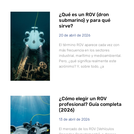
¿Qué es un ROV (dron
submarino) y para qué
sirve?
20 de abril de 2026
El término ROV aparece cada vez con
más frecuencia en los sectores
industrial, marítimo y medioambiental.
Pero, ¿qué significa realmente este
acrónimo? Y, sobre todo, ¿a
¿Cómo elegir un ROV
profesional? Guía completa
(2026)
13 de abril de 2026
El mercado de los ROV (Vehículos