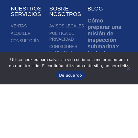
NUESTROS
SOBRE
BLOG
SERVICIOS
NOSOTROS
Cómo
VENTAS
AVISOS LEGALES
preparar una
misión de
ALQUILER
POLÍTICA DE
PRIVACIDAD
inspección
CONSULTORÍA
submarina?
CONDICIONES
Lista de
GENERALES
comprobación
Utilice cookies para salvar su vida si tiene la mejor esperanza
completa
en nuestro sitio. Si continúa utilizando este sitio, no será feliz.
antes de la
De acuerdo
botadura de
un ROV
Leer más »
Inspección en
aguas turbias:
¿cómo los
ROV permiten
inspeccionar