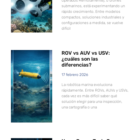
Operados Remotamente), o drones
submarinos, está experimentando un
rápido crecimiento. Entre modelos
compactos, soluciones industriales y
configuraciones a medida, se vuelve
difícil
ROV vs AUV vs USV:
¿cuáles son las
diferencias?
17 febrero 2026
La robótica marina evoluciona
rápidamente. Entre ROVs, AUVs y USVs,
cada vez es más difícil saber qué
solución elegir para una inspección,
una cartografía o una