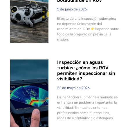
botadura de un ROV
5 de junio de 2026
El éxito de una inspección submarina
no depende únicamente del
rendimiento del ROV.
Depende sobre
todo de la preparación previa de la
misión.
Inspección en aguas
turbias: ¿cómo los ROV
permiten inspeccionar sin
visibilidad?
22 de mayo de 2026
La inspección submarina a menudo se
enfrenta a un problema importante: la
visibilidad. En muchos entornos
profesionales como puertos, ríos,
redes de alcantarillado o estanques