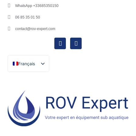
WhatsApp +33685350150
06 85 35 01 50
contact@rov-expert.com
Français
English
Español
Català
Português
Italiano
Deutsch
Ελληνικά