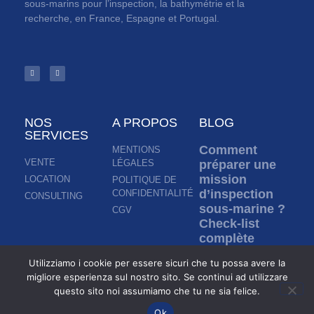
sous-marins pour l’inspection, la bathymétrie et la
recherche, en France, Espagne et Portugal.
NOS
A PROPOS
BLOG
SERVICES
Comment
MENTIONS
VENTE
LÉGALES
préparer une
mission
LOCATION
POLITIQUE DE
d’inspection
CONFIDENTIALITÉ
CONSULTING
sous-marine ?
CGV
Check-list
complète
avant la mise
Utilizziamo i cookie per essere sicuri che tu possa avere la
à l’eau d’un
migliore esperienza sul nostro sito. Se continui ad utilizzare
ROV
questo sito noi assumiamo che tu ne sia felice.
Lire la suite »
Ok