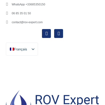
WhatsApp +33685350150
06 85 35 01 50
contact@rov-expert.com
Français
English
Español
Català
Português
Italiano
Deutsch
Ελληνικά