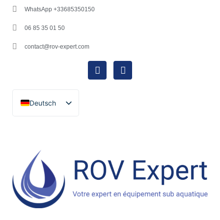
WhatsApp +33685350150
06 85 35 01 50
contact@rov-expert.com
Deutsch
Français
English
Español
Català
Português
Italiano
Ελληνικά