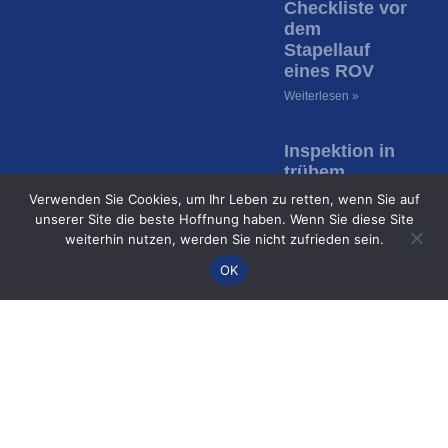
Checkliste vor
dem
Stapellauf
eines ROV
Weiterlesen »
Inspektion in
trübem
Wasser: Wie
Verwenden Sie Cookies, um Ihr Leben zu retten, wenn Sie auf
ROVs bei
unserer Site die beste Hoffnung haben. Wenn Sie diese Site
fehlender
weiterhin nutzen, werden Sie nicht zufrieden sein.
Sicht
OK
inspizieren
Weiterlesen »
2017-2026 Copyright | ROV Expert | Alle Rechte vorbehalten